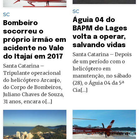
SC
SC
Águia 04 do
Bombeiro
BAPM de Lages
socorreu o
volta a operar,
próprio irmão em
salvando vidas
acidente no Vale
Santa Catarina – Depois
do Itajaí em 2017
de um período com o
Santa Catarina –
helicóptero em
Tripulante operacional
manutenção, no sábado
do helicóptero Arcanjo,
(28), o Águia 04 da 5ª
do Corpo de Bombeiros,
Cia[…]
Juliano Chaves de Souza,
31 anos, encara o[…]