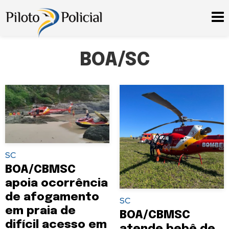
BOA/SC
SC
BOA/CBMSC
apoia ocorrência
de afogamento
SC
em praia de
BOA/CBMSC
difícil acesso em
atende bebê de