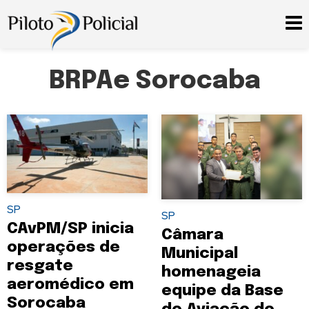
BRPAe Sorocaba
SP
SP
CAvPM/SP inicia
Câmara
operações de
Municipal
resgate
homenageia
aeromédico em
equipe da Base
Sorocaba