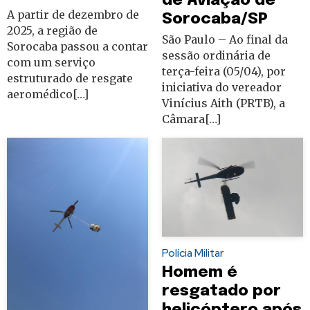
de Aviação de
A partir de dezembro de
Sorocaba/SP
2025, a região de
São Paulo – Ao final da
Sorocaba passou a contar
sessão ordinária de
com um serviço
terça-feira (05/04), por
estruturado de resgate
iniciativa do vereador
aeromédico[…]
Vinícius Aith (PRTB), a
Câmara[…]
Polícia Militar
Homem é
resgatado por
helicóptero após