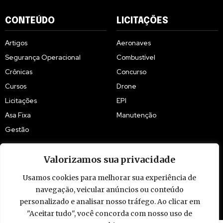
CONTEÚDO
LICITAÇÕES
Artigos
Aeronaves
Segurança Operacional
Combustível
Crônicas
Concurso
Cursos
Drone
Licitações
EPI
Asa Fixa
Manutenção
Gestão
Valorizamos sua privacidade
Usamos cookies para melhorar sua experiência de
navegação, veicular anúncios ou conteúdo
© 2009 - 2026 Piloto Policial. Todos os direitos reservados. Brasil.
personalizado e analisar nosso tráfego. Ao clicar em
"Aceitar tudo", você concorda com nosso uso de