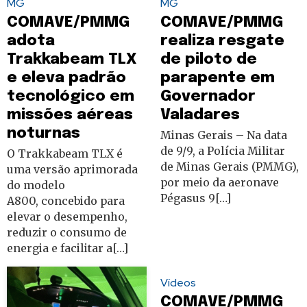
MG
MG
COMAVE/PMMG
COMAVE/PMMG
adota
realiza resgate
Trakkabeam TLX
de piloto de
e eleva padrão
parapente em
tecnológico em
Governador
missões aéreas
Valadares
noturnas
Minas Gerais – Na data
de 9/9, a Polícia Militar
O Trakkabeam TLX é
de Minas Gerais (PMMG),
uma versão aprimorada
por meio da aeronave
do modelo
Pégasus 9[…]
A800, concebido para
elevar o desempenho,
reduzir o consumo de
energia e facilitar a[…]
Vídeos
COMAVE/PMMG