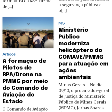
formatura da 48ª Turma
a segurança pública e
de[…]
o[…]
MG
Ministério
Público
moderniza
helicóptero do
Artigos
COMAVE/PMMG
A formação de
para atuação em
Pilotos de
ações
RPA/Drone na
ambientais
PMMG por meio
Minas Gerais – No dia
do Comando de
09/10, o procurador-geral
Aviação do
de Justiça do Ministério
Estado
Público de Minas Gerais
(MPMG), Jarbas Soares
O Comando de Aviação