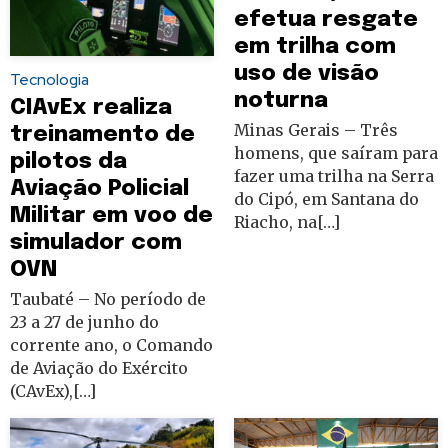
efetua resgate
em trilha com
uso de visão
Tecnologia
noturna
CIAvEx realiza
Minas Gerais – Três
treinamento de
homens, que saíram para
pilotos da
fazer uma trilha na Serra
Aviação Policial
do Cipó, em Santana do
Militar em voo de
Riacho, na[…]
simulador com
OVN
Taubaté – No período de
23 a 27 de junho do
corrente ano, o Comando
de Aviação do Exército
(CAvEx),[…]