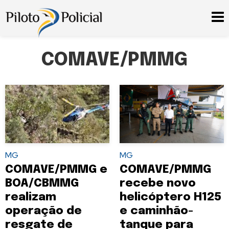
COMAVE/PMMG
MG
MG
COMAVE/PMMG e
COMAVE/PMMG
BOA/CBMMG
recebe novo
realizam
helicóptero H125
operação de
e caminhão-
resgate de
tanque para