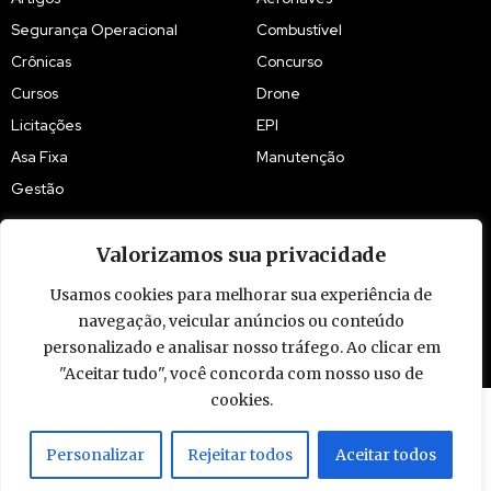
Segurança Operacional
Combustível
Crônicas
Concurso
Cursos
Drone
Licitações
EPI
Asa Fixa
Manutenção
Gestão
Valorizamos sua privacidade
Usamos cookies para melhorar sua experiência de
navegação, veicular anúncios ou conteúdo
© 2009 - 2026 Piloto Policial. Todos os direitos reservados. Brasil.
personalizado e analisar nosso tráfego. Ao clicar em
"Aceitar tudo", você concorda com nosso uso de
cookies.
Personalizar
Rejeitar todos
Aceitar todos