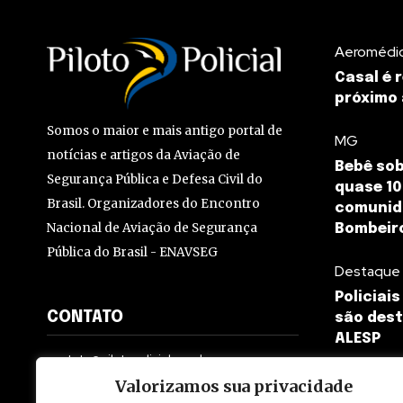
Aeromédi
Casal é 
próximo 
Somos o maior e mais antigo portal de
MG
notícias e artigos da Aviação de
Bebê sob
Segurança Pública e Defesa Civil do
quase 10
Brasil. Organizadores do Encontro
comunid
Nacional de Aviação de Segurança
Bombeir
Pública do Brasil - ENAVSEG
Destaque
Policiai
CONTATO
são dest
ALESP
contato@pilotopolicial.com.br
Valorizamos sua privacidade