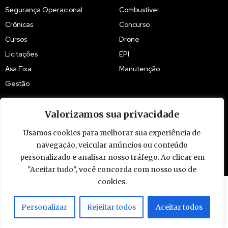
Segurança Operacional
Combustível
Crônicas
Concurso
Cursos
Drone
Licitações
EPI
Asa Fixa
Manutenção
Gestão
Valorizamos sua privacidade
Usamos cookies para melhorar sua experiência de
© 2009 - 2026 Piloto Policial. Todos os direitos reservados. Brasil.
navegação, veicular anúncios ou conteúdo
personalizado e analisar nosso tráfego. Ao clicar em
"Aceitar tudo", você concorda com nosso uso de
cookies.
Personalizar
Rejeitar todos
Aceitar todos