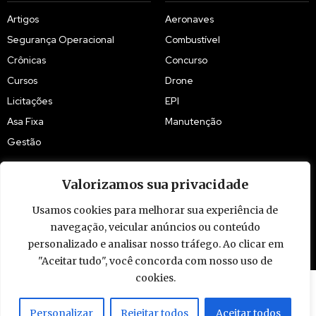
Artigos
Aeronaves
Segurança Operacional
Combustível
Crônicas
Concurso
Cursos
Drone
Licitações
EPI
Asa Fixa
Manutenção
Gestão
Valorizamos sua privacidade
Usamos cookies para melhorar sua experiência de
navegação, veicular anúncios ou conteúdo
© 2009 - 2026 Piloto Policial. Todos os direitos reservados. Brasil.
personalizado e analisar nosso tráfego. Ao clicar em
"Aceitar tudo", você concorda com nosso uso de
cookies.
Personalizar
Rejeitar todos
Aceitar todos