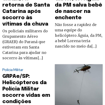
retorna de Santa
da PM salva bebê
Catarina após
de nascer na
socorro às
enchente
vítimas da chuva
Não fosse a rapidez de
uma equipe do
Os policiais militares do
helicóptero Águia, da PM,
Grupamento Aéreo
a bebê Lorena teria
(GRAER) do Paraná que
nascido no meio da[…]
estiveram em Santa
Catarina para ajudar no
socorro às vítimas[…]
Polícia Militar
GRPAe/SP:
Helicópteros da
Polícia Militar
socorre vidas em
condições