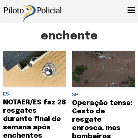
enchente
ES
SP
NOTAER/ES faz 28
Operação tensa:
resgates
Cesto de
durante final de
resgate
semana após
enrosca, mas
enchentes
bombeiros