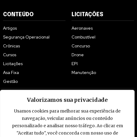
CONTEÚDO
LICITAÇÕES
Artigos
Aeronaves
Segurança Operacional
Combustível
Crônicas
Concurso
Cursos
Drone
Licitações
EPI
Asa Fixa
Manutenção
Gestão
Valorizamos sua privacidade
Usamos cookies para melhorar sua experiência de
© 2009 - 2026 Piloto Policial. Todos os direitos reservados. Brasil.
navegação, veicular anúncios ou conteúdo
personalizado e analisar nosso tráfego. Ao clicar em
"Aceitar tudo", você concorda com nosso uso de