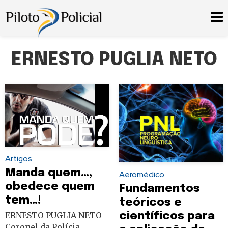
ERNESTO PUGLIA NETO
Artigos
Manda quem…,
Aeromédico
obedece quem
Fundamentos
tem…!
teóricos e
científicos para
ERNESTO PUGLIA NETO
Coronel da Polícia