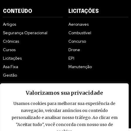
CONTEÚDO
LICITAÇÕES
Artigos
Aeronaves
Segurança Operacional
Combustível
Crônicas
Concurso
Cursos
Drone
Licitações
EPI
Asa Fixa
Manutenção
Gestão
Valorizamos sua privacidade
Usamos cookies para melhorar sua experiência de
navegação, veicular anúncios ou conteúdo
© 2009 - 2026 Piloto Policial. Todos os direitos reservados. Brasil.
personalizado e analisar nosso tráfego. Ao clicar em
"Aceitar tudo", você concorda com nosso uso de