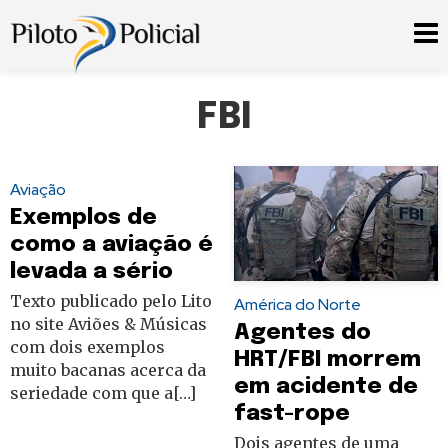
FBI
Aviação
Exemplos de
como a aviação é
levada a sério
Texto publicado pelo Lito
América do Norte
no site Aviões & Músicas
Agentes do
com dois exemplos
HRT/FBI morrem
muito bacanas acerca da
em acidente de
seriedade com que a[…]
fast-rope
Dois agentes de uma