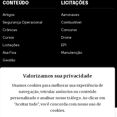
CONTEÚDO
LICITAÇÕES
Artigos
Aeronaves
Segurança Operacional
Combustível
Crônicas
Concurso
Cursos
Drone
Licitações
EPI
Asa Fixa
Manutenção
Gestão
Valorizamos sua privacidade
Usamos cookies para melhorar sua experiência de
navegação, veicular anúncios ou conteúdo
© 2009 - 2026 Piloto Policial. Todos os direitos reservados. Brasil.
personalizado e analisar nosso tráfego. Ao clicar em
"Aceitar tudo", você concorda com nosso uso de
cookies.