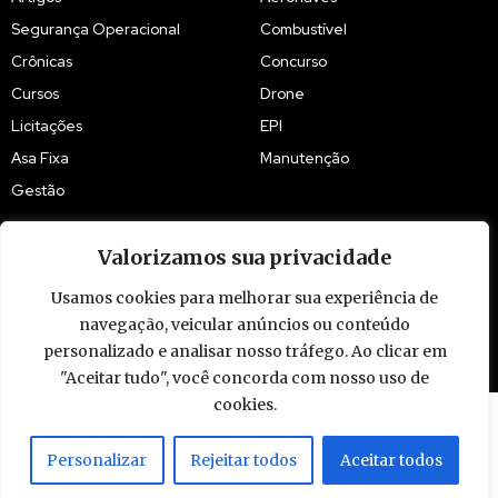
Segurança Operacional
Combustível
Crônicas
Concurso
Cursos
Drone
Licitações
EPI
Asa Fixa
Manutenção
Gestão
Valorizamos sua privacidade
Usamos cookies para melhorar sua experiência de
navegação, veicular anúncios ou conteúdo
© 2009 - 2026 Piloto Policial. Todos os direitos reservados. Brasil.
personalizado e analisar nosso tráfego. Ao clicar em
"Aceitar tudo", você concorda com nosso uso de
cookies.
Personalizar
Rejeitar todos
Aceitar todos