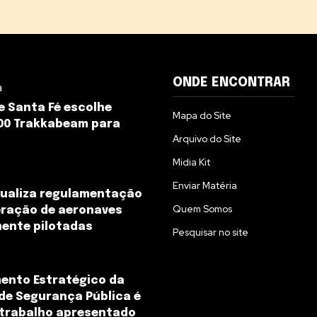
ONDE ENCONTRAR
a
de Santa Fé escolhe
Mapa do Site
00 Trakkabeam para
Arquivo do Site
Midia Kit
Enviar Matéria
tualiza regulamentação
Quem Somos
eração de aeronaves
ente pilotadas
Pesquisar no site
ento Estratégico da
de Segurança Pública é
 trabalho apresentado