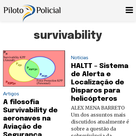
survivability
Notícias
HALTT – Sistema
de Alerta e
Localização de
Disparos para
Artigos
helicópteros
A filosofia
ALEX MENA BARRETO
Survivability de
Um dos assuntos mais
aeronaves na
discutidos atualmente é
Aviação de
sobre a questão da
Segurança
sobrevivência da