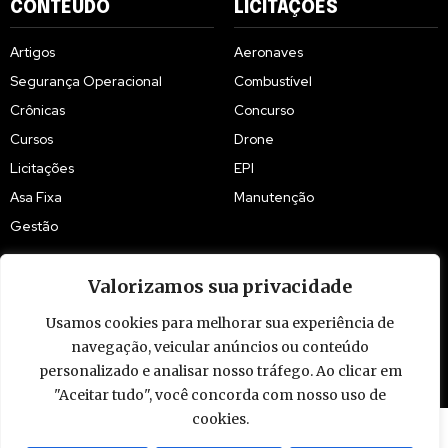
CONTEÚDO
LICITAÇÕES
Artigos
Aeronaves
Segurança Operacional
Combustível
Crônicas
Concurso
Cursos
Drone
Licitações
EPI
Asa Fixa
Manutenção
Gestão
Valorizamos sua privacidade
Usamos cookies para melhorar sua experiência de
© 2009 - 2026 Piloto Policial. Todos os direitos reservados. Brasil.
navegação, veicular anúncios ou conteúdo
personalizado e analisar nosso tráfego. Ao clicar em
"Aceitar tudo", você concorda com nosso uso de
cookies.