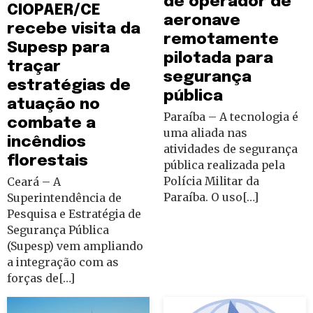
de operador de
CIOPAER/CE
aeronave
recebe visita da
remotamente
Supesp para
pilotada para
traçar
segurança
estratégias de
pública
atuação no
Paraíba – A tecnologia é
combate a
uma aliada nas
incêndios
atividades de segurança
florestais
pública realizada pela
Polícia Militar da
Ceará – A
Paraíba. O uso[…]
Superintendência de
Pesquisa e Estratégia de
Segurança Pública
(Supesp) vem ampliando
a integração com as
forças de[…]