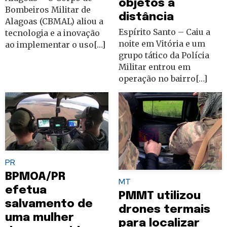
objetos a
Bombeiros Militar de
distância
Alagoas (CBMAL) aliou a
Espírito Santo – Caiu a
tecnologia e a inovação
noite em Vitória e um
ao implementar o uso[…]
grupo tático da Polícia
Militar entrou em
operação no bairro[…]
PR
BPMOA/PR
MT
efetua
PMMT utilizou
salvamento de
drones termais
uma mulher
para localizar