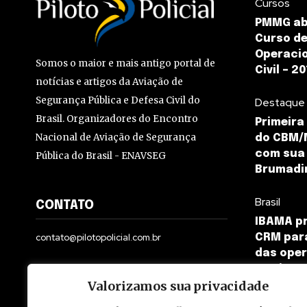
Cursos
PMMG abr
Curso de
Operacio
Somos o maior e mais antigo portal de
Civil – 2
notícias e artigos da Aviação de
Segurança Pública e Defesa Civil do
Destaque
Brasil. Organizadores do Encontro
Primeira
Nacional de Aviação de Segurança
do CBM/
com sua
Pública do Brasil - ENAVSEG
Brumadi
Brasil
CONTATO
IBAMA p
contato@pilotopolicial.com.br
CRM par
das ope
Institut
Valorizamos sua privacidade