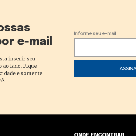
ossas
Informe seu e-mail
por e-mail
sta inserir seu
 ao lado. Fique
acidade e somente
cê.
ONDE ENCONTRAR