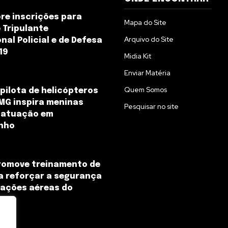
e inscrições para
Mapa do Site
 Tripulante
Arquivo do Site
nal Policial e de Defesa
019
Midia Kit
Enviar Matéria
Quem Somos
 pilota de helicópteros
MG inspira meninas
Pesquisar no site
 atuação em
nho
romove treinamento de
a reforçar a segurança
rações aéreas do
o