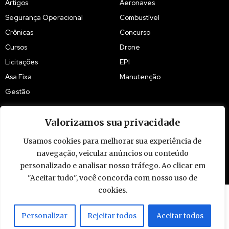
Artigos
Aeronaves
Segurança Operacional
Combustível
Crônicas
Concurso
Cursos
Drone
Licitações
EPI
Asa Fixa
Manutenção
Gestão
Valorizamos sua privacidade
Usamos cookies para melhorar sua experiência de
© 2009 - 2026 Piloto Policial. Todos os direitos reservados. Brasil.
navegação, veicular anúncios ou conteúdo
personalizado e analisar nosso tráfego. Ao clicar em
"Aceitar tudo", você concorda com nosso uso de
cookies.
Personalizar
Rejeitar todos
Aceitar todos