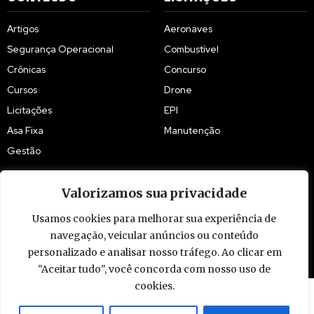
Artigos
Aeronaves
Segurança Operacional
Combustível
Crônicas
Concurso
Cursos
Drone
Licitações
EPI
Asa Fixa
Manutenção
Gestão
Valorizamos sua privacidade
Usamos cookies para melhorar sua experiência de
© 2009 - 2026 Piloto Policial. Todos os direitos reservados. Brasil.
navegação, veicular anúncios ou conteúdo
personalizado e analisar nosso tráfego. Ao clicar em
"Aceitar tudo", você concorda com nosso uso de
cookies.