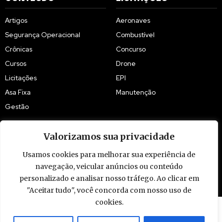
Artigos
Aeronaves
Segurança Operacional
Combustível
Crônicas
Concurso
Cursos
Drone
Licitações
EPI
Asa Fixa
Manutenção
Gestão
Valorizamos sua privacidade
Usamos cookies para melhorar sua experiência de
© 2009 - 2026 Piloto Policial. Todos os direitos reservados. Brasil.
navegação, veicular anúncios ou conteúdo
personalizado e analisar nosso tráfego. Ao clicar em
"Aceitar tudo", você concorda com nosso uso de
cookies.