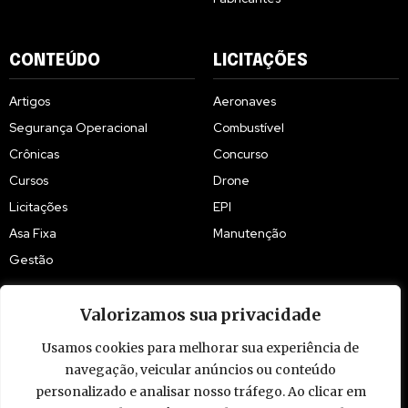
CONTEÚDO
LICITAÇÕES
Artigos
Aeronaves
Segurança Operacional
Combustível
Crônicas
Concurso
Cursos
Drone
Licitações
EPI
Asa Fixa
Manutenção
Gestão
Valorizamos sua privacidade
Usamos cookies para melhorar sua experiência de
© 2009 - 2026 Piloto Policial. Todos os direitos reservados. Brasil.
navegação, veicular anúncios ou conteúdo
personalizado e analisar nosso tráfego. Ao clicar em