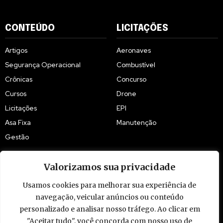
CONTEÚDO
LICITAÇÕES
Artigos
Aeronaves
Segurança Operacional
Combustível
Crônicas
Concurso
Cursos
Drone
Licitações
EPI
Asa Fixa
Manutenção
Gestão
Valorizamos sua privacidade
Usamos cookies para melhorar sua experiência de
© 2009 - 2026 Piloto Policial. Todos os direitos reservados. Brasil.
navegação, veicular anúncios ou conteúdo
personalizado e analisar nosso tráfego. Ao clicar em
"Aceitar tudo", você concorda com nosso uso de