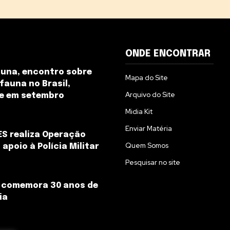
ONDE ENCONTRAR
auna, encontro sobre
Mapa do Site
 fauna no Brasil,
Arquivo do Site
e em setembro
Midia Kit
Enviar Matéria
S realiza Operação
Quem Somos
apoio à Polícia Militar
Pesquisar no site
R comemora 30 anos de
ia