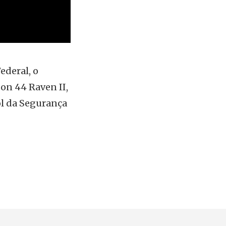
ederal, o
on 44 Raven II,
ol da Segurança