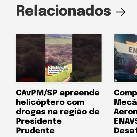
Relacionados
CAvPM/SP apreende
Comp
helicóptero com
Mecâ
drogas na região de
Aeron
Presidente
ENAVS
Prudente
Desaf