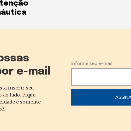
tenção
áutica
ossas
Informe seu e-mail
por e-mail
sta inserir seu
 ao lado. Fique
acidade e somente
cê.