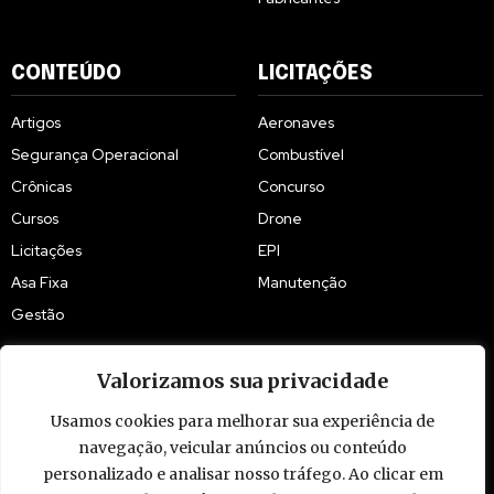
CONTEÚDO
LICITAÇÕES
Artigos
Aeronaves
Segurança Operacional
Combustível
Crônicas
Concurso
Cursos
Drone
Licitações
EPI
Asa Fixa
Manutenção
Gestão
Valorizamos sua privacidade
Usamos cookies para melhorar sua experiência de
© 2009 - 2026 Piloto Policial. Todos os direitos reservados. Brasil.
navegação, veicular anúncios ou conteúdo
personalizado e analisar nosso tráfego. Ao clicar em