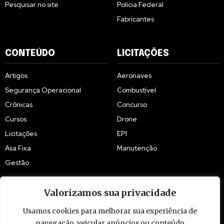
Pesquisar no site
Polícia Federal
Fabricantes
CONTEÚDO
LICITAÇÕES
Artigos
Aeronaves
Segurança Operacional
Combustível
Crônicas
Concurso
Cursos
Drone
Licitações
EPI
Asa Fixa
Manutenção
Gestão
Valorizamos sua privacidade
Usamos cookies para melhorar sua experiência de
© 2009 - 2026 Piloto Policial. Todos os direitos reservados. Brasil.
navegação, veicular anúncios ou conteúdo