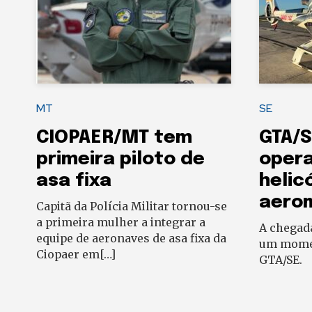
MT
SE
CIOPAER/MT tem
GTA/S
primeira piloto de
oper
asa fixa
helic
aero
Capitã da Polícia Militar tornou-se
a primeira mulher a integrar a
A chegad
equipe de aeronaves de asa fixa da
um momen
Ciopaer em[…]
GTA/SE.