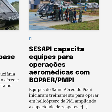
PI
SESAPI capacita
 base
equipes para
operações
aeromédicas com
uziânia
BOPAER/PMPI
to aéreo e
sta no
Equipes do Samu Aéreo do Piauí
iniciaram treinamento para operar
em helicóptero da PM, ampliando
a capacidade de resgates e[…]