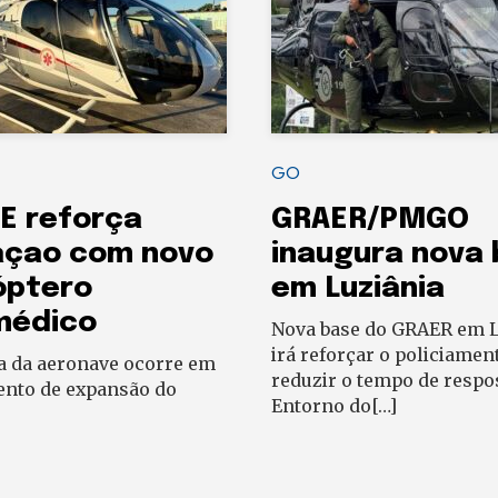
GO
E reforça
GRAER/PMGO
açao com novo
inaugura nova
óptero
em Luziânia
médico
Nova base do GRAER em L
irá reforçar o policiamen
a da aeronave ocorre em
reduzir o tempo de respo
to de expansão do
Entorno do[…]