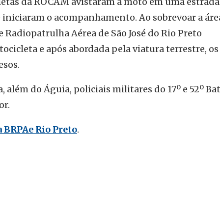
letas da ROCAM avistaram a moto em uma estrada
 e iniciaram o acompanhamento. Ao sobrevoar a área
e Radiopatrulha Aérea de São José do Rio Preto
cicleta e após abordada pela viatura terrestre, os
esos.
 além do Águia, policiais militares do 17º e 52º Ba
or.
 BRPAe Rio Preto
.