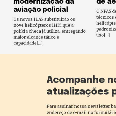
modernização da
de a
aviação policial
O NPAS d
técnicos 
Os novos H145 substituirão os
helicópte
nove helicópteros H135 que a
padroniz
polícia checa já utiliza, entregando
uso[…]
maior alcance tático e
capacidade[…]
Acompanhe n
atualizações 
Para assinar nossa newsletter ba
endereço de e-mail no formulário