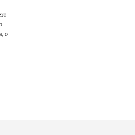
ero
o
, o