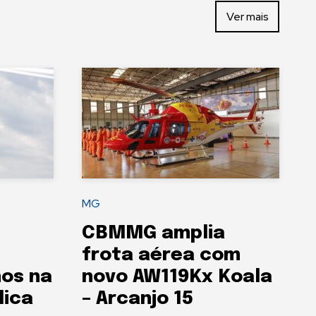
Ver mais
MG
CBMMG amplia
frota aérea com
nos na
novo AW119Kx Koala
lica
– Arcanjo 15