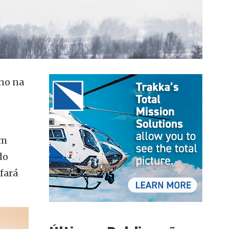
ano na
em
do
fará