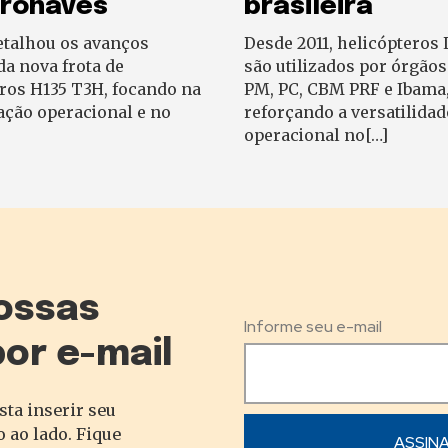
eronaves
brasileira
etalhou os avanços
Desde 2011, helicópteros
da nova frota de
são utilizados por órgão
ros H135 T3H, focando na
PM, PC, CBM PRF e Ibama
ação operacional e no
reforçando a versatilidad
operacional no[…]
ossas
Informe seu e-mail
por e-mail
sta inserir seu
 ao lado. Fique