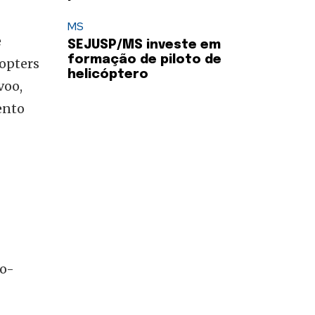
MS
e
SEJUSP/MS investe em
formação de piloto de
opters
helicóptero
voo,
ento
to-