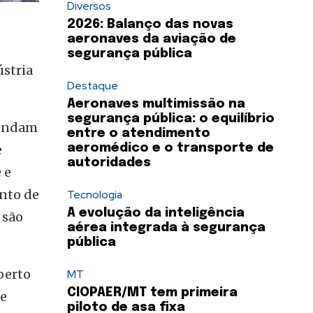
Diversos
2026: Balanço das novas
aeronaves da aviação de
segurança pública
ústria
Destaque
Aeronaves multimissão na
segurança pública: o equilíbrio
tendam
entre o atendimento
e
aeromédico e o transporte de
autoridades
 e
ento de
Tecnologia
A evolução da inteligência
 são
aérea integrada à segurança
pública
perto
MT
CIOPAER/MT tem primeira
 e
piloto de asa fixa