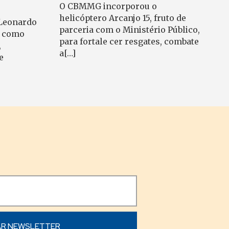
O CBMMG incorporou o
helicóptero Arcanjo 15, fruto de
 Leonardo
parceria com o Ministério Público,
s como
para fortale cer resgates, combate
,
a[…]
e