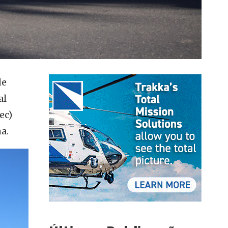
de
al
ec)
a.