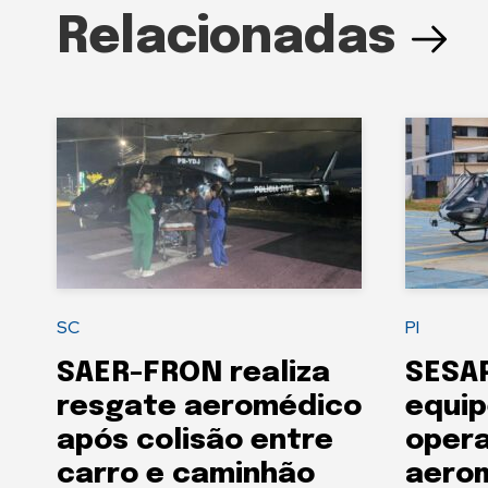
Relacionadas
SC
PI
SAER-FRON realiza
SESAP
resgate aeromédico
equip
após colisão entre
oper
carro e caminhão
aero