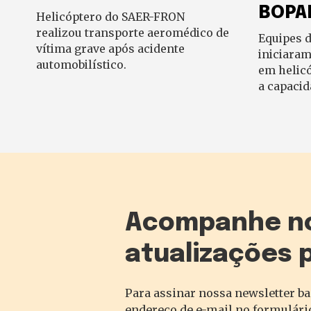
BOPA
Helicóptero do SAER-FRON
realizou transporte aeromédico de
Equipes 
vítima grave após acidente
iniciara
automobilístico.
em helic
a capacid
Acompanhe n
atualizações 
Para assinar nossa newsletter ba
endereço de e-mail no formulário