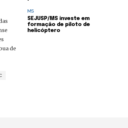
MS
SEJUSP/MS investe em
das
formação de piloto de
nse
helicóptero
es
ibua de
C