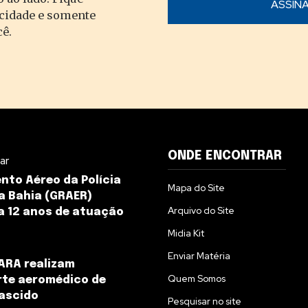
acidade e somente
cê.
ONDE ENCONTRAR
tar
to Aéreo da Polícia
Mapa do Site
da Bahia (GRAER)
Arquivo do Site
 12 anos de atuação
Midia Kit
Enviar Matéria
ARA realizam
Quem Somos
rte aeromédico de
ascido
Pesquisar no site