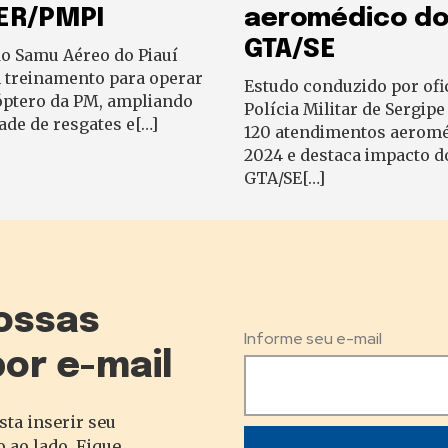
ER/PMPI
aeromédico d
GTA/SE
do Samu Aéreo do Piauí
m treinamento para operar
Estudo conduzido por ofic
óptero da PM, ampliando
Polícia Militar de Sergipe
ade de resgates e[…]
120 atendimentos aerom
2024 e destaca impacto d
GTA/SE[…]
ossas
Informe seu e-mail
por e-mail
sta inserir seu
 ao lado. Fique