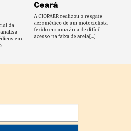
o
Ceará
A CIOPAER realizou o resgate
aeromédico de um motociclista
ial da
ferido em uma área de difícil
 analisa
acesso na faixa de areia[…]
édicos em
o