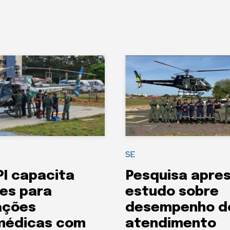
SE
I capacita
Pesquisa apre
es para
estudo sobre
ações
desempenho d
médicas com
atendimento