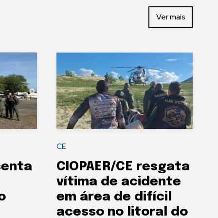
Ver mais
CE
senta
CIOPAER/CE resgata
vítima de acidente
o
em área de difícil
acesso no litoral do