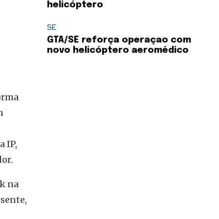
helicóptero
SE
GTA/SE reforça operaçao com
novo helicóptero aeromédico
forma
m
 IP,
or.
k na
esente,