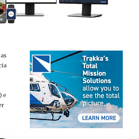
 as
cia
) e
er