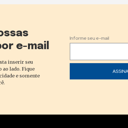
ossas
Informe seu e-mail
por e-mail
sta inserir seu
 ao lado. Fique
acidade e somente
cê.