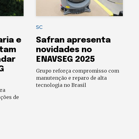
SC
aria e
Safran apresenta
ntam
novidades no
adar
ENAVSEG 2025
G
Grupo reforça compromisso com
manutenção e reparo de alta
tecnologia no Brasil
ra
ações de