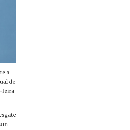
re a
ual de
-feira
resgate
 um