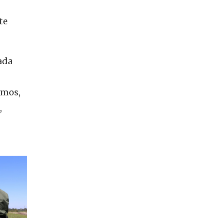
te
ada
amos,
,