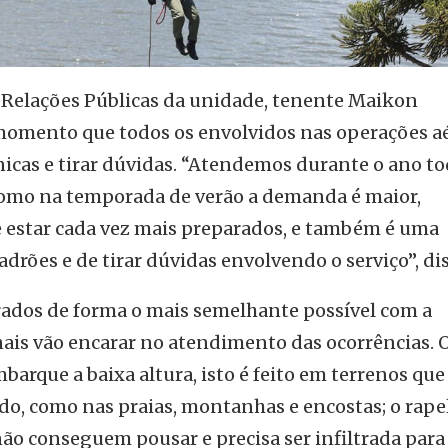
e Relações Públicas da unidade, tenente Maikon
 momento que todos os envolvidos nas operações a
nicas e tirar dúvidas. “Atendemos durante o ano t
 como na temporada de verão a demanda é maior,
 estar cada vez mais preparados, e também é uma
drões e de tirar dúvidas envolvendo o serviço”, dis
rados de forma o mais semelhante possível com a
nais vão encarar no atendimento das ocorrências. 
barque a baixa altura, isto é feito em terrenos que
, como nas praias, montanhas e encostas; o rapel
o conseguem pousar e precisa ser infiltrada para