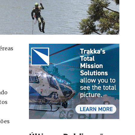
éreas
ado
tos
ções