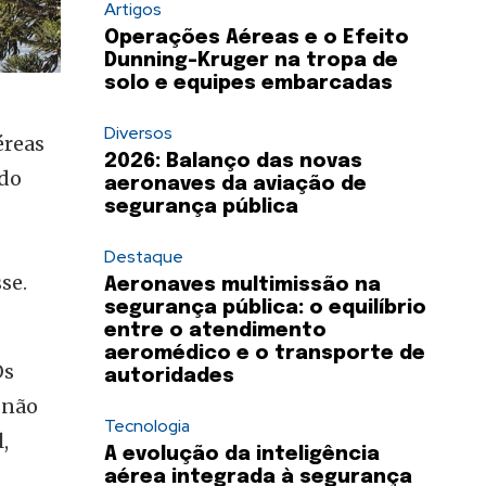
Artigos
Operações Aéreas e o Efeito
Dunning-Kruger na tropa de
solo e equipes embarcadas
Diversos
éreas
2026: Balanço das novas
odo
aeronaves da aviação de
segurança pública
Destaque
se.
Aeronaves multimissão na
segurança pública: o equilíbrio
entre o atendimento
aeromédico e o transporte de
Os
autoridades
 não
Tecnologia
,
A evolução da inteligência
aérea integrada à segurança