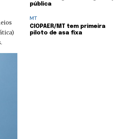
pública
MT
meios
CIOPAER/MT tem primeira
ática)
piloto de asa fixa
.