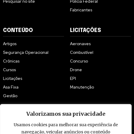
Pesquisar no site
Polícia Federal
Fabricantes
CONTEÚDO
LICITAÇÕES
Artigos
Aeronaves
Segurança Operacional
Combustível
Crônicas
Concurso
Cursos
Drone
Licitações
EPI
Asa Fixa
Manutenção
Gestão
Valorizamos sua privacidade
Usamos cookies para melhorar sua experiência de
© 2009 - 2026 Piloto Policial. Todos os direitos reservados. Brasil.
navegação, veicular anúncios ou conteúdo