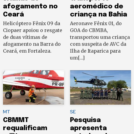
afogamento no
aeromédico de
Ceará
criança na Bahia
Helicóptero Fênix 09 da
Aeronave Fênix 01, do
Ciopaer apoiou o resgate
GOA do CBMBA,
de duas vítimas de
transportou uma criança
afogamento na Barra do
com suspeita de AVC da
Ceará, em Fortaleza.
Ilha de Itaparica para
um[…]
MT
SE
CBMMT
Pesquisa
requalificam
apresenta