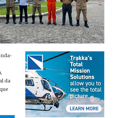
gunda-
,
al da
 que