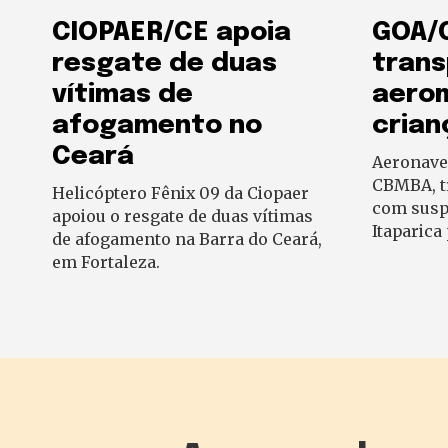
CIOPAER/CE apoia
GOA/
resgate de duas
trans
vítimas de
aero
afogamento no
crian
Ceará
Aeronave 
CBMBA, t
Helicóptero Fênix 09 da Ciopaer
com suspe
apoiou o resgate de duas vítimas
Itaparica
de afogamento na Barra do Ceará,
em Fortaleza.