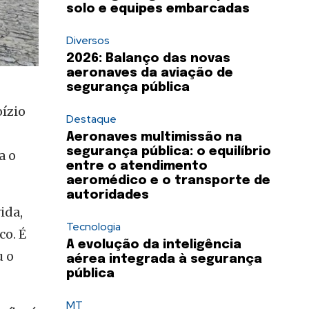
solo e equipes embarcadas
Diversos
2026: Balanço das novas
aeronaves da aviação de
segurança pública
oízio
Destaque
Aeronaves multimissão na
segurança pública: o equilíbrio
a o
entre o atendimento
aeromédico e o transporte de
autoridades
ida,
Tecnologia
o. É
A evolução da inteligência
u o
aérea integrada à segurança
pública
MT