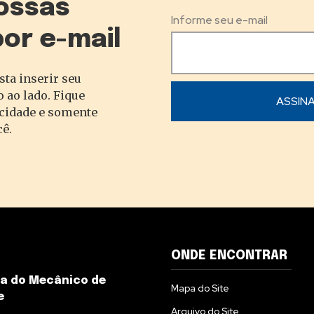
ossas
Informe seu e-mail
por e-mail
sta inserir seu
 ao lado. Fique
acidade e somente
cê.
ONDE ENCONTRAR
ia do Mecânico de
Mapa do Site
e
Arquivo do Site