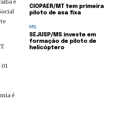
aíba é
CIOPAER/MT tem primeira
Social
piloto de asa fixa
rte
MS
SEJUSP/MS investe em
formação de piloto de
T.
helicóptero
 01
omia é