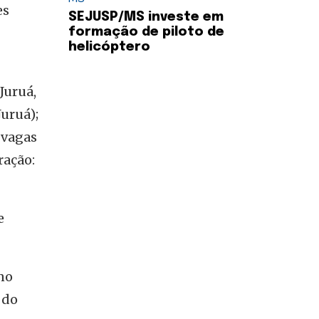
es
SEJUSP/MS investe em
formação de piloto de
helicóptero
Juruá,
Juruá);
 vagas
ração:
e
no
do