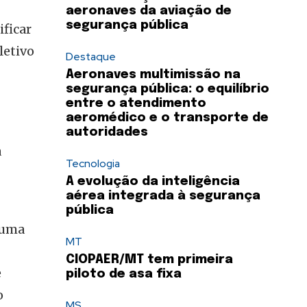
aeronaves da aviação de
segurança pública
ificar
letivo
Destaque
Aeronaves multimissão na
segurança pública: o equilíbrio
entre o atendimento
aeromédico e o transporte de
autoridades
a
Tecnologia
A evolução da inteligência
aérea integrada à segurança
pública
 uma
MT
CIOPAER/MT tem primeira
e
piloto de asa fixa
o
MS