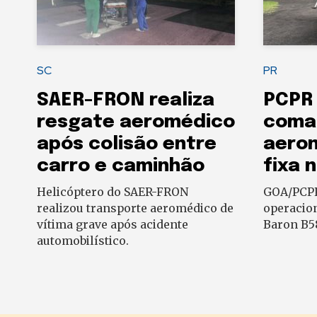
SC
PR
SAER-FRON realiza
PCPR 
resgate aeromédico
coma
após colisão entre
aeron
carro e caminhão
fixa 
Helicóptero do SAER-FRON
GOA/PCPR
realizou transporte aeromédico de
operacio
vítima grave após acidente
Baron B58
automobilístico.