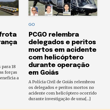
GO
frota
PCGO relembra
rança
delegados e peritos
8
mortos em acidente
com helicóptero
durante operação
 para 18
em Goiás
as forças
eneficia a
A Polícia Civil de Goiás relembrou
os delegados e peritos mortos no
acidente com helicóptero ocorrido
durante investigação de uma[…]