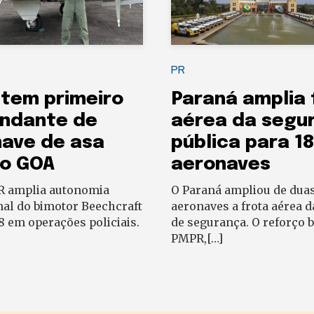
PR
tem primeiro
Paraná amplia 
ndante de
aérea da segu
ave de asa
pública para 1
no GOA
aeronaves
 amplia autonomia
O Paraná ampliou de duas
nal do bimotor Beechcraft
aeronaves a frota aérea d
 em operações policiais.
de segurança. O reforço b
PMPR,[…]