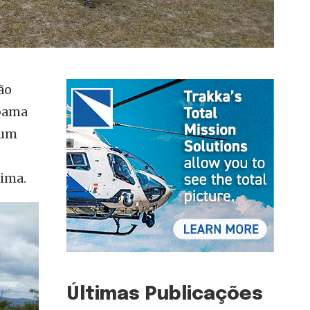
ão
Ibama
 um
ima.
Últimas Publicações