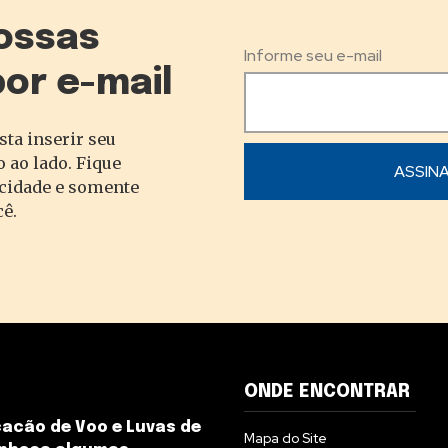
ossas
Informe seu e-mail
por e-mail
sta inserir seu
 ao lado. Fique
acidade e somente
cê.
ONDE ENCONTRAR
cacão de Voo e Luvas de
Mapa do Site