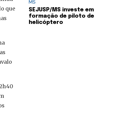
MS
do que
SEJUSP/MS investe em
formação de piloto de
nas
helicóptero
na
tas
avalo
12h40
am
os