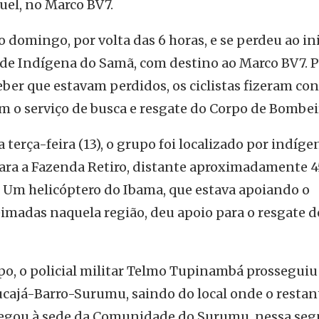
el, no Marco BV7.
o domingo, por volta das 6 horas, e se perdeu ao in
de Indígena do Samã, com destino ao Marco BV7. P
ceber que estavam perdidos, os ciclistas fizeram co
am o serviço de busca e resgate do Corpo de Bombei
a terça-feira (13), o grupo foi localizado por indíge
para a Fazenda Retiro, distante aproximadamente 4
 Um helicóptero do Ibama, que estava apoiando o
madas naquela região, deu apoio para o resgate d
po, o policial militar Telmo Tupinambá prosseguiu
Mucajá-Barro-Surumu, saindo do local onde o restan
egou à sede da Comunidade do Surumu, nessa se