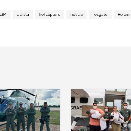
ABM
ciclista
helicoptero
noticia
resgate
Roraim