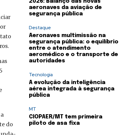
2026: Balanço das novas
aeronaves da aviação de
segurança pública
iciar
or
Destaque
ntato
Aeronaves multimissão na
segurança pública: o equilíbrio
ros.
entre o atendimento
aeromédico e o transporte de
nas
autoridades
5
Tecnologia
A evolução da inteligência
aérea integrada à segurança
e
pública
MT
 a
CIOPAER/MT tem primeira
piloto de asa fixa
te do
gunda-