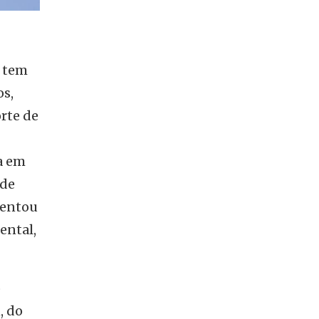
A tem
s,
rte de
a em
 de
mentou
ental,
o
, do