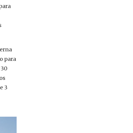
para
s
derna
o para
 30
ros
e 3