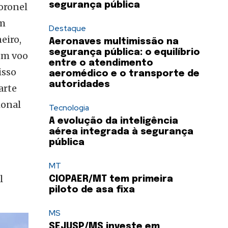
segurança pública
oronel
om
Destaque
eiro,
Aeronaves multimissão na
segurança pública: o equilíbrio
um voo
entre o atendimento
isso
aeromédico e o transporte de
autoridades
arte
ional
Tecnologia
A evolução da inteligência
aérea integrada à segurança
pública
MT
l
CIOPAER/MT tem primeira
piloto de asa fixa
MS
SEJUSP/MS investe em