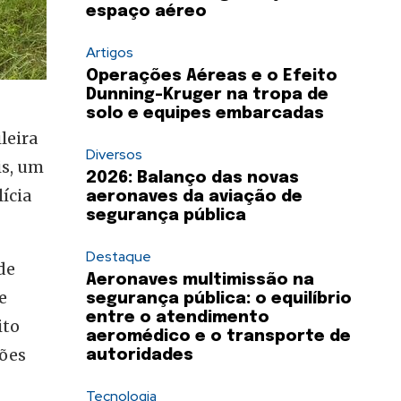
espaço aéreo
Artigos
Operações Aéreas e o Efeito
Dunning-Kruger na tropa de
solo e equipes embarcadas
leira
Diversos
is, um
2026: Balanço das novas
ícia
aeronaves da aviação de
segurança pública
Destaque
de
Aeronaves multimissão na
e
segurança pública: o equilíbrio
entre o atendimento
ito
aeromédico e o transporte de
ções
autoridades
Tecnologia