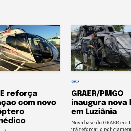
GO
E reforça
GRAER/PMGO
açao com novo
inaugura nova
óptero
em Luziânia
médico
Nova base do GRAER em L
irá reforçar o policiamen