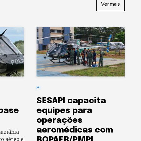
Ver mais
PI
SESAPI capacita
 base
equipes para
operações
aeromédicas com
uziânia
BOPAER/PMPI
to aéreo e