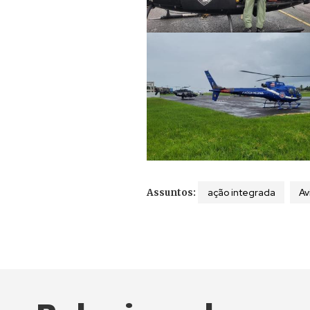
ação integrada
Av
Assuntos: