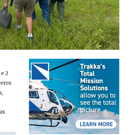
 e 2
teros
s,
as