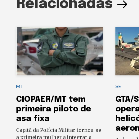
Relacionadas
MT
SE
CIOPAER/MT tem
GTA/S
primeira piloto de
oper
asa fixa
helic
aero
Capitã da Polícia Militar tornou-se
a primeira mulher a integrar a