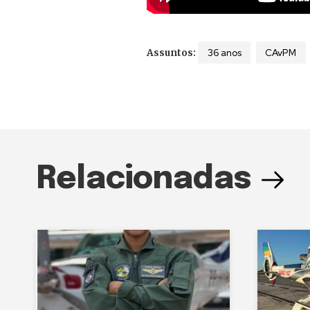
36 anos
CAvPM
Assuntos:
Relacionadas