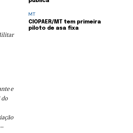
pública
MT
CIOPAER/MT tem primeira
piloto de asa fixa
ilitar
nte e
 do
iação
 –