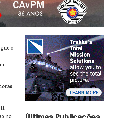
egue o
no
 horas
11
ão no
Últimas Publicações