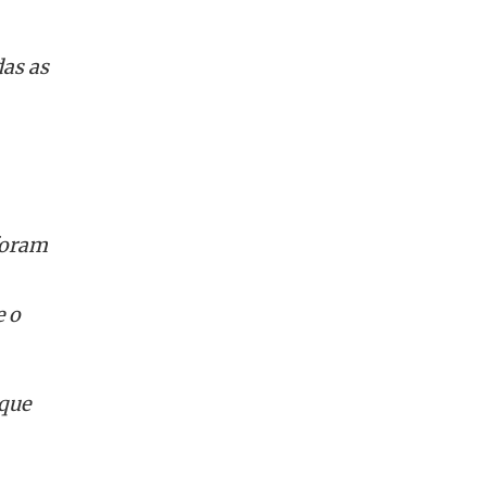
das as
foram
e o
que