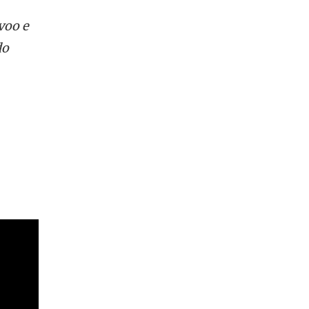
voo e
do