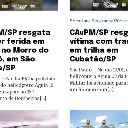
Secretaria Segurança Públic
M/SP resgata
CAvPM/SP res
r ferida em
vítima com tr
a no Morro do
em trilha em
ó, em São
Cubatão/SP
e/SP
São Paulo – No dia 13/01, 
helicóptero Águia 03 da P
 – No dia 19/04, policiais
Militar foi acionado para
 do helicóptero Águia 16
um homem com[…]
m apoio ao 15º
to de Bombeiros[…]