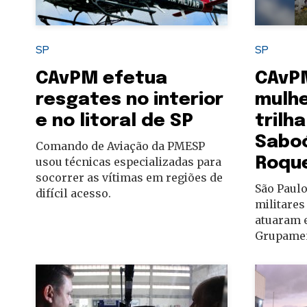
autoridades
SP
SP
CAvPM efetua
CAvP
resgates no interior
mulhe
e no litoral de SP
trilh
Sabo
Comando de Aviação da PMESP
Roqu
usou técnicas especializadas para
socorrer as vítimas em regiões de
São Paulo
difícil acesso.
militares
atuaram e
Grupamen