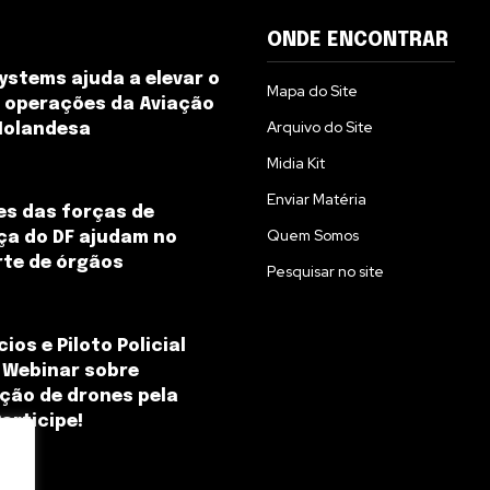
ONDE ENCONTRAR
ystems ajuda a elevar o
Mapa do Site
s operações da Aviação
Arquivo do Site
 Holandesa
Midia Kit
Enviar Matéria
s das forças de
Quem Somos
ça do DF ajudam no
te de órgãos
Pesquisar no site
ios e Piloto Policial
 Webinar sobre
ação de drones pela
Participe!