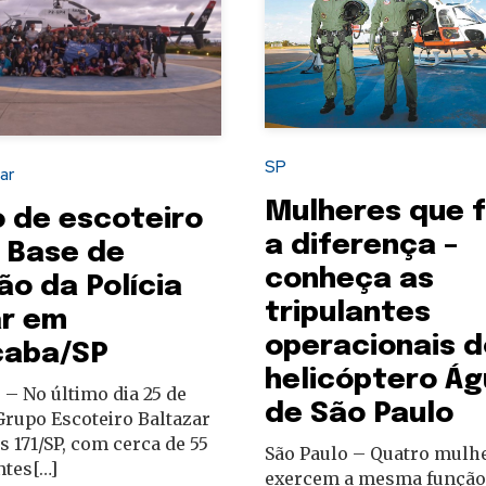
SP
tar
Mulheres que 
 de escoteiro
a diferença –
a Base de
conheça as
ão da Polícia
tripulantes
ar em
operacionais d
caba/SP
helicóptero Ág
 – No último dia 25 de
de São Paulo
Grupo Escoteiro Baltazar
 171/SP, com cerca de 55
São Paulo – Quatro mulh
ntes[…]
exercem a mesma função