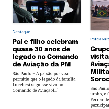
Destaque
Polícia Mili
Pai e filho celebram
Grupo
quase 30 anos de
visit
legado no Comando
Aviaç
de Aviação da PM
Milit
São Paulo – A paixão por voar
Soro
permitiu que o legado da família
Lucchesi seguisse vivo no
São Paulo
Comando de Aviação[…]
junho, o 
Fernandes
participa