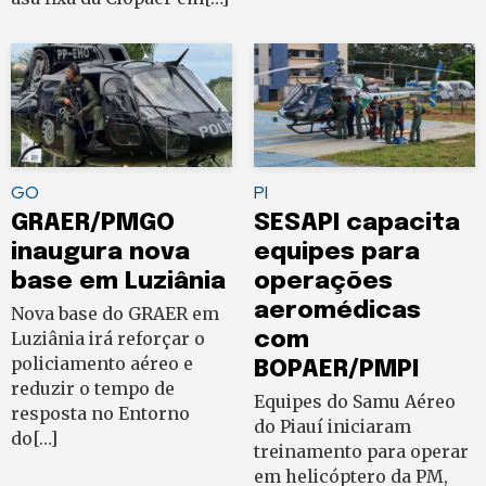
GO
PI
GRAER/PMGO
SESAPI capacita
inaugura nova
equipes para
base em Luziânia
operações
aeromédicas
Nova base do GRAER em
Luziânia irá reforçar o
com
policiamento aéreo e
BOPAER/PMPI
reduzir o tempo de
Equipes do Samu Aéreo
resposta no Entorno
do Piauí iniciaram
do[…]
treinamento para operar
em helicóptero da PM,