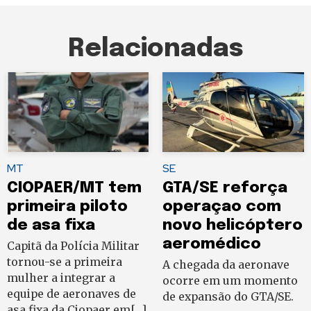
Relacionadas
MT
SE
CIOPAER/MT tem
GTA/SE reforça
primeira piloto
operaçao com
de asa fixa
novo helicóptero
aeromédico
Capitã da Polícia Militar
tornou-se a primeira
A chegada da aeronave
mulher a integrar a
ocorre em um momento
equipe de aeronaves de
de expansão do GTA/SE.
asa fixa da Ciopaer em[…]