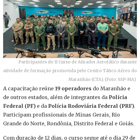
Participantes do II Curso de Atirador Aerotático durante
atividade de formação promovida pelo Centro Tático Aéreo do
Maranhão (CTA). (Foto: SSP-MA)
A capacitação reúne
19 operadores
do Maranhão e
de outros estados, além de integrantes da
Polícia
Federal (PF)
e da
Polícia Rodoviária Federal (PRF)
.
Participam profissionais de Minas Gerais, Rio
Grande do Norte, Rondônia, Distrito Federal e Goiás.
Com duração de 12 dias, o curso segue até o dia 29 de