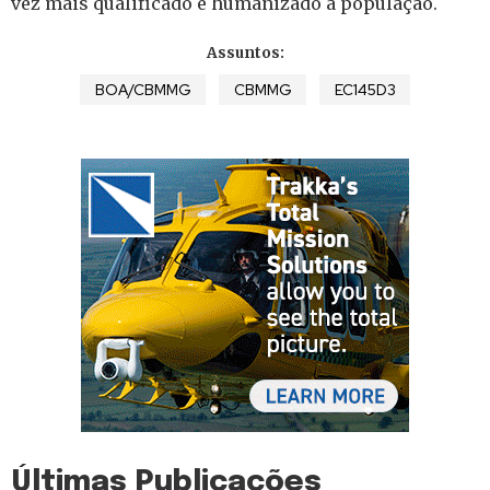
vez mais qualificado e humanizado à população.
Assuntos:
BOA/CBMMG
CBMMG
EC145D3
Últimas Publicações