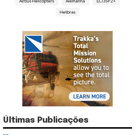
Airbus Helicopters
Alemanha
EC135P2+
Helibras
Últimas Publicações