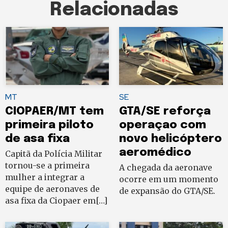
Relacionadas
MT
SE
CIOPAER/MT tem
GTA/SE reforça
primeira piloto
operaçao com
de asa fixa
novo helicóptero
aeromédico
Capitã da Polícia Militar
tornou-se a primeira
A chegada da aeronave
mulher a integrar a
ocorre em um momento
equipe de aeronaves de
de expansão do GTA/SE.
asa fixa da Ciopaer em[…]