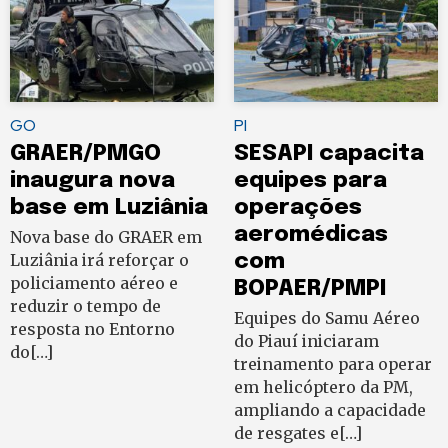
GO
PI
GRAER/PMGO
SESAPI capacita
inaugura nova
equipes para
base em Luziânia
operações
aeromédicas
Nova base do GRAER em
Luziânia irá reforçar o
com
policiamento aéreo e
BOPAER/PMPI
reduzir o tempo de
Equipes do Samu Aéreo
resposta no Entorno
do Piauí iniciaram
do[…]
treinamento para operar
em helicóptero da PM,
ampliando a capacidade
de resgates e[…]