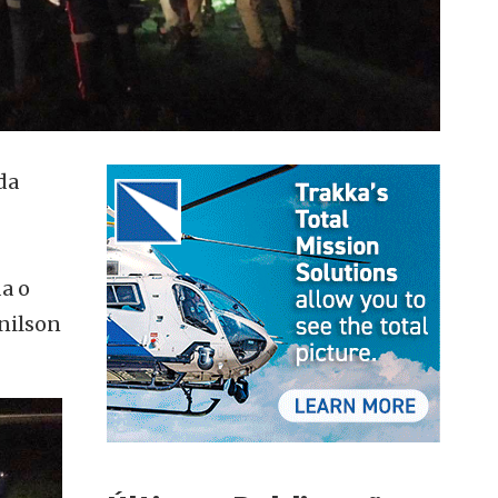
da
a o
inilson