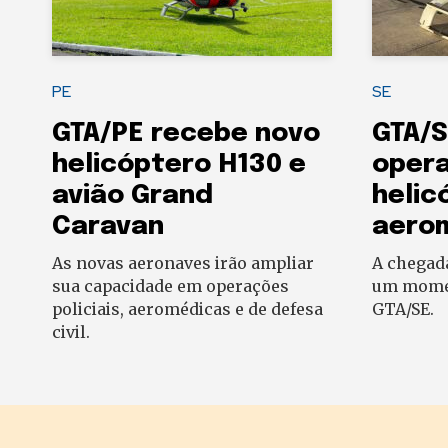
PE
SE
GTA/PE recebe novo
GTA/S
helicóptero H130 e
oper
avião Grand
helic
Caravan
aero
As novas aeronaves irão ampliar
A chegad
sua capacidade em operações
um momen
policiais, aeromédicas e de defesa
GTA/SE.
civil.