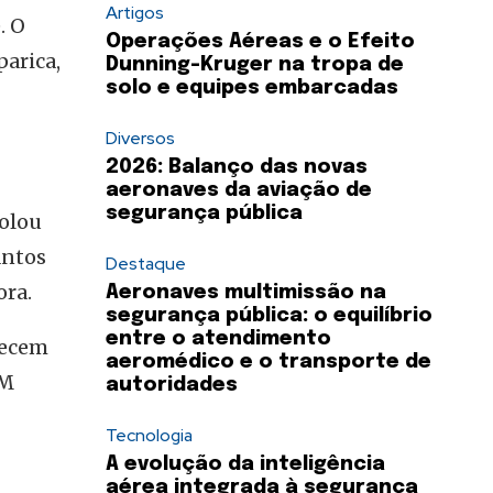
Artigos
. O
Operações Aéreas e o Efeito
parica,
Dunning-Kruger na tropa de
solo e equipes embarcadas
Diversos
2026: Balanço das novas
aeronaves da aviação de
segurança pública
colou
antos
Destaque
ora.
Aeronaves multimissão na
segurança pública: o equilíbrio
entre o atendimento
lecem
aeromédico e o transporte de
PM
autoridades
Tecnologia
A evolução da inteligência
aérea integrada à segurança