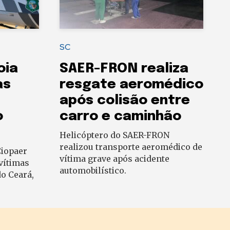
SC
oia
SAER-FRON realiza
as
resgate aeromédico
após colisão entre
o
carro e caminhão
Helicóptero do SAER-FRON
realizou transporte aeromédico de
Ciopaer
vítima grave após acidente
vítimas
automobilístico.
o Ceará,