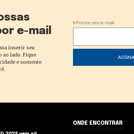
ossas
Informe seu e-mail
por e-mail
sta inserir seu
 ao lado. Fique
acidade e somente
cê.
ONDE ENCONTRAR
G 2025 vem aí!