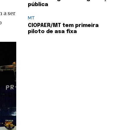
pública
 a ser
MT
o
CIOPAER/MT tem primeira
piloto de asa fixa