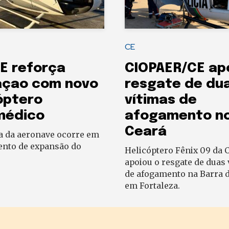
CE
E reforça
CIOPAER/CE ap
açao com novo
resgate de du
óptero
vítimas de
médico
afogamento n
Ceará
a da aeronave ocorre em
to de expansão do
Helicóptero Fênix 09 da 
apoiou o resgate de duas 
de afogamento na Barra d
em Fortaleza.