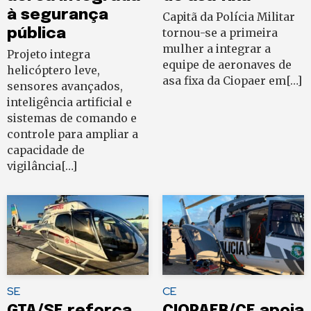
à segurança
Capitã da Polícia Militar
pública
tornou-se a primeira
mulher a integrar a
Projeto integra
equipe de aeronaves de
helicóptero leve,
asa fixa da Ciopaer em[…]
sensores avançados,
inteligência artificial e
sistemas de comando e
controle para ampliar a
capacidade de
vigilância[…]
SE
CE
GTA/SE reforça
CIOPAER/CE apoia