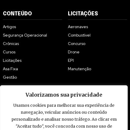
CONTEÚDO
LICITAÇÕES
Artigos
Aeronaves
Segurança Operacional
Combustível
Crônicas
Concurso
Cursos
Drone
Licitações
EPI
Asa Fixa
Manutenção
Gestão
Valorizamos sua privacidade
Usamos cookies para melhorar sua experiência de
navegação, veicular anúncios ou conteúdo
© 2009 - 2026 Piloto Policial. Todos os direitos reservados. Brasil.
personalizado e analisar nosso tráfego. Ao clicar em
"Aceitar tudo", você concorda com nosso uso de