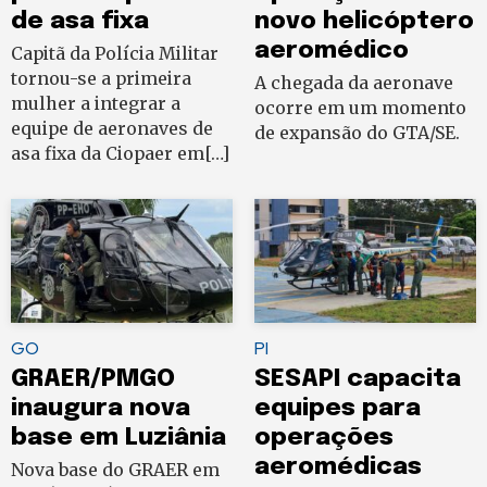
de asa fixa
novo helicóptero
aeromédico
Capitã da Polícia Militar
tornou-se a primeira
A chegada da aeronave
mulher a integrar a
ocorre em um momento
equipe de aeronaves de
de expansão do GTA/SE.
asa fixa da Ciopaer em[…]
GO
PI
GRAER/PMGO
SESAPI capacita
inaugura nova
equipes para
base em Luziânia
operações
aeromédicas
Nova base do GRAER em