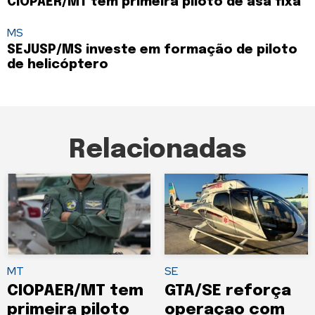
CIOPAER/MT tem primeira piloto de asa fixa
MS
SEJUSP/MS investe em formação de piloto
de helicóptero
Relacionadas
MT
SE
CIOPAER/MT tem
GTA/SE reforça
primeira piloto
operaçao com