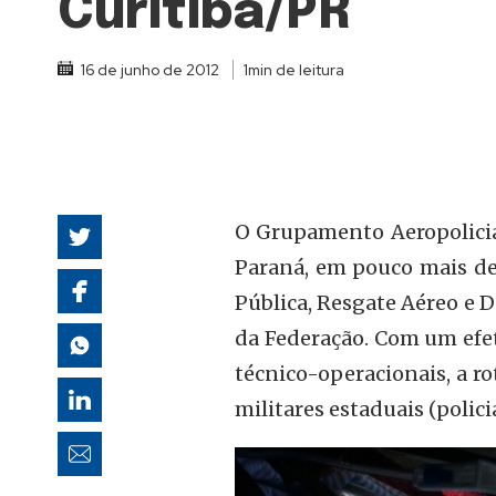
Curitiba/PR
autoridades
16 de junho de 2012
1min de leitura
O Grupamento Aeropolicia
Paraná, em pouco mais de
Pública, Resgate Aéreo e D
da Federação. Com um efet
técnico-operacionais, a r
militares estaduais (policia