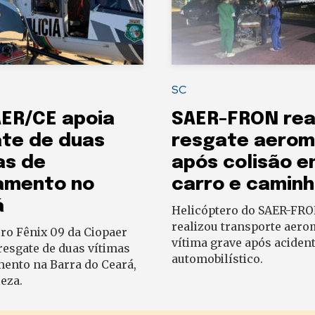
SC
ER/CE apoia
SAER-FRON rea
te de duas
resgate aerom
as de
após colisão e
amento no
carro e camin
á
Helicóptero do SAER-FR
realizou transporte aero
ro Fênix 09 da Ciopaer
vítima grave após aciden
resgate de duas vítimas
automobilístico.
ento na Barra do Ceará,
eza.