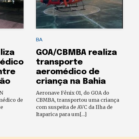
BA
liza
GOA/CBMBA realiza
édico
transporte
ntre
aeromédico de
hão
criança na Bahia
ON
Aeronave Fênix 01, do GOA do
médico de
CBMBA, transportou uma criança
te
com suspeita de AVC da Ilha de
Itaparica para um[…]