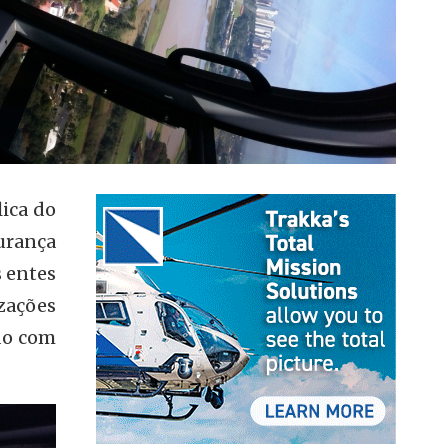
ica do
urança
s entes
zações
ndo com