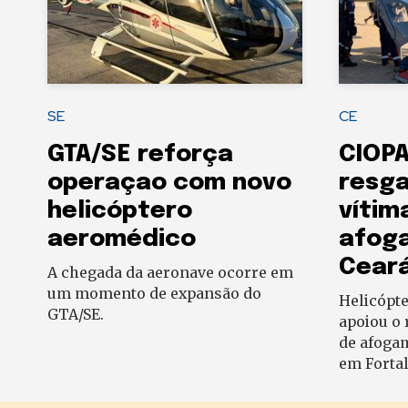
SE
CE
GTA/SE reforça
CIOPA
operaçao com novo
resga
helicóptero
vítim
aeromédico
afog
Cear
A chegada da aeronave ocorre em
um momento de expansão do
Helicópte
GTA/SE.
apoiou o 
de afogam
em Fortal