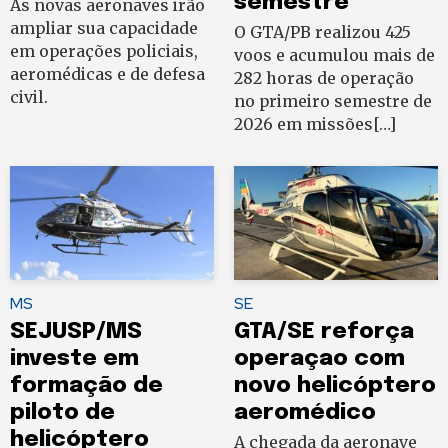
semestre
As novas aeronaves irão
ampliar sua capacidade
O GTA/PB realizou 425
em operações policiais,
voos e acumulou mais de
aeromédicas e de defesa
282 horas de operação
civil.
no primeiro semestre de
2026 em missões[…]
MS
SE
SEJUSP/MS
GTA/SE reforça
investe em
operaçao com
formação de
novo helicóptero
piloto de
aeromédico
helicóptero
A chegada da aeronave