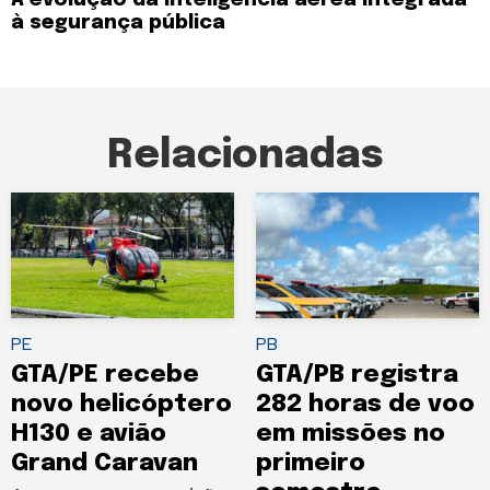
A evolução da inteligência aérea integrada
à segurança pública
Relacionadas
PE
PB
GTA/PE recebe
GTA/PB registra
novo helicóptero
282 horas de voo
H130 e avião
em missões no
Grand Caravan
primeiro