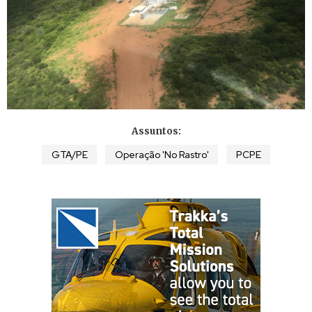
Assuntos:
GTA/PE
Operação 'No Rastro'
PCPE