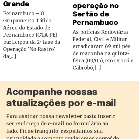
Grande
operação no
Pernambuco – O
Sertão de
Grupamento Tático
Pernambuco
Aéreo do Estado de
As polícias Rodoviária
Pernambuco (GTA-PE)
Federal, Civil e Militar
participou da 2° fase da
erradicaram 69 mil pés
Operação ‘No Rastro’
de maconha na quinta-
da[…]
feira (09/05), em Orocó e
Cabrobó,[…]
Acompanhe nossas
atualizações por e-mail
Para assinar nossa newsletter basta inserir
seu endereço de e-mail no formulário ao
lado. Fique tranquilo, respeitamos sua
privacidade e somente enviaremos conteúdo