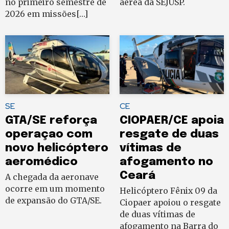
no primeiro semestre de
aérea da SEJUSP.
2026 em missões[…]
SE
CE
GTA/SE reforça
CIOPAER/CE apoia
operaçao com
resgate de duas
novo helicóptero
vítimas de
aeromédico
afogamento no
Ceará
A chegada da aeronave
ocorre em um momento
Helicóptero Fênix 09 da
de expansão do GTA/SE.
Ciopaer apoiou o resgate
de duas vítimas de
afogamento na Barra do